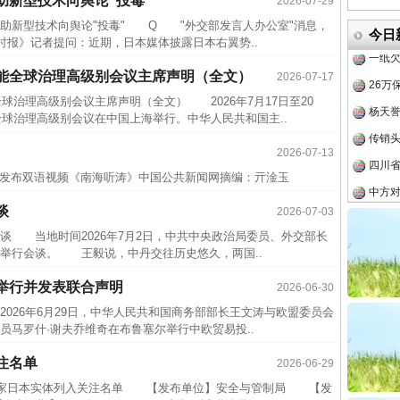
助新型技术向舆论“投毒”
2026-07-29
半生相
新型技术向舆论"投毒" Q "外交部发言人办公室"消息，
一纸欠
今日
时报》记者提问：近期，日本媒体披露日本右翼势..
26万
智能全球治理高级别会议主席声明（全文）
2026-07-17
实
一纸欠条伤亲情 巡回调解促和解..
杨天
全球治理高级别会议主席声明（全文） 2026年7月17日至20
传销头
全球治理高级别会议在中国上海举行。中华人民共和国主..
四川省
2026-07-13
中方对
发布双语视频《南海听涛》中国公共新闻网摘编：亓淦玉
中国发
谈
2026-07-03
官方
 当地时间2026年7月2日，中共中央政治局委员、外交部长
从“无
举行会谈。 王毅说，中丹交往历史悠久，两国..
最高
举行并发表联合声明
2026-06-30
事故致
026年6月29日，中华人民共和国商务部部长王文涛与欧盟委员会
题”
法徽映军营 权益有保障
近期涉
员马罗什·谢夫乔维奇在布鲁塞尔举行中欧贸易投..
半生相
注名单
2026-06-29
一纸欠
布将20家日本实体列入关注名单 【发布单位】安全与管制局 【发