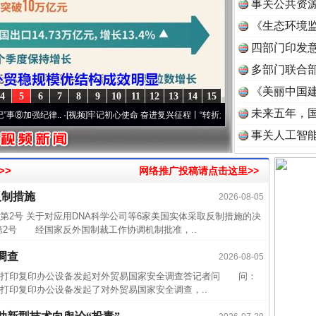
事关公共资
《生态环境监
读
四部门印发
多部门联合部
《美丽中国建
4
5
6
7
8
9
10
11
12
13
14
15
未来五年，
强纪律..
·[视频]
牢记初心使命 奋进复兴征程丨“转折之城”激荡..
·[视频]
牢记初心使命 奋
事关人工智
>>
网络推广投稿请点击这里>>
反制措施
2026-08-05
第2号 关于对应用DNA科学公司等6家美国实体采取反制措施的决
第2号 经国家反外国制裁工作协调机制批准，..
调查
2026-08-05
打印复印办公设备发起对外贸易国家安全调查答记者问 问：
打印复印办公设备发起了对外贸易国家安全调查，..
近期涉