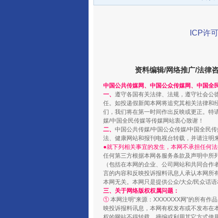
ICP许可
资料编辑/网络推广/法律
中国公共传媒网、中国公众传媒网、中国全
一、
遵守各国有关法律、法规，遵守社会公
任。如投递假新闻本网将追究其相关法律和
们，我们将在第一时间作出反映或更正。特
媒/中国全民传媒等传媒网站衷心致谢！
受贿1.44亿！段成刚被判无期
二、
中国公共传媒/中国公众传媒/中国全民
法、健康网站和报刊电视台转载，并请注明
●就下列相关事宜的发生，本网不承担任何法
任何第三方根据本网各服务条款及声明中所
（包括在本网的企业、公司网站和共同合作
言的内容和反映投诉报料讯息人承认本网所
本网无关。本网只是提供公众/大众/民众话
三、关于网络版权权属问题：
①
本网注明“来源：XXXXXXX网”的所有
映投诉报料讯息，本网有权发布或不发布在
权的网站不得转载、摘编或利用其它方式使用