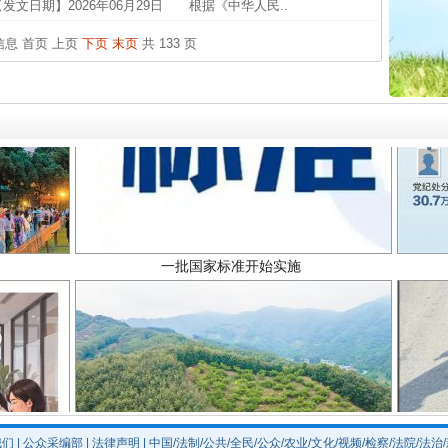
发文日期】2026年06月29日 根据《中华人民..
26万
杨天
条信息
首页
上页
下页
末页
共 133 页
传销头
四川省
中方对
中国发
一批国家标准开始实施
官方
从“无
最高
事故致
以产业富民促振兴
我们
|
公众采编部
|
法律声明
| 中国/法制/公共/全民/公众/农业/文化/视频/检察/法院/法治