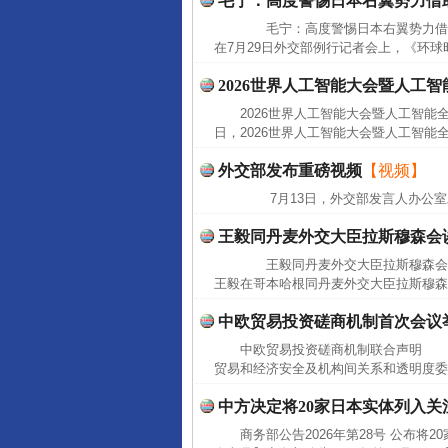
毛宁：高度警惕日本右翼势力借
毛宁：高度警惕日本右翼势力借助
在7月29日外交部例行记者会上，《环球
2026世界人工智能大会暨人工
完善运行机制助力责任有效落
2026世界人工智能大会暨人工智能
日，2026世界人工智能大会暨人工智能
外交部发布重磅视频
【视频】
7月13日，外交部发言人办公室
王毅同丹麦外交大臣拉斯穆森会
王毅同丹麦外交大臣拉斯穆森会谈
王毅在哥本哈根同丹麦外交大臣拉斯穆森
中欧贸易投资磋商机制首次会议
中欧贸易投资磋商机制联合声明 2
东山县通报“牛蛙产品抗生素超标问
贸易和经济安全及机构间关系和透明度委
中方决定将20家日本实体列入关
商务部公告2026年第28号 公