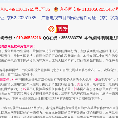
京ICP备11011765号1至35
京公网安备 11010502051457
证: 京B2-20251785
广播电视节目制作经营许可证:（京）字第3
咨询专线：
010-89525216
QQ在线：3555333776 本传媒网律师团
民传媒网版权和免责声明：
德，遵守网络职业道德，承担法律范围内因你的网络行为，直接或间接引起的给他人或
经济责任。维护各国宪法，保障公民的言论自由和新闻自由。本传媒网站中的部份信息
请来函来电说明本网站提供内容系本人或法人版权所有，网站有权先行撤除，以保护版
从幼儿园到大学，有这些资助
传媒等传媒网站，由众全影视文化传媒（北京）有限公司独家协办发布广告。欢迎合法
来源，并可添加相应链接。
律责任：⑴
本网根据法律规定或相关政府的要求提供您的个人信息；
⑵
由于您将个人
列明的情况使用您的个人信息，由此所产生的纠纷责任；
⑷
任何由于黑客攻击、电脑病
者的网站在内）；
⑸
因不可抗拒导致的任何事态后果；
⑹
本网在各服务条款及声明中列
有条款方可留言和反映投诉报料等讯息投稿，其证明你已经阅读本网条款并承担一切因
语权平台。本网根据各国新法律和国际互联网有关规定将不定期更新本声明。
作品，版权均属于XXXXXXX网所有。本传媒网站拥有管理笔名和代表某些合作伙伴在
本网及本网所属网站的一切权力。你在本传媒网站留言板发表的评论和投稿，本网站有
本网上述作品。已经本网授权使用作品的单位或网站，应在授权范围内使用，并注明“来