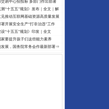
源交易中心招投标 多部门作出部署
测“十五五”规划》发布｜全文｜解
意见推动互联网基础资源高质量发展
署开展安全生产“打非治违”工作
设“十五五”规划》印发｜全文
国家要提升孩子们这些能力素养
进复兴征程丨红船起航处 潮起..
·[视频]
一首歌的时间，读懂乐至的“诗与远方”
·[视频]
能发展，国务院常务会作最新部署⇒
私家车群死群伤事故多发..