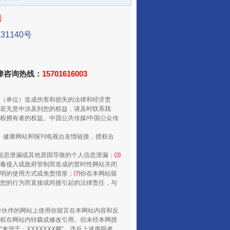
号
1140号
法律咨询热线：
15701616003
（单位）造成伤害和损失的法律和经济责
若无意中涉及到您的权益，请及时联系我
权拥有者的权益。中国公共传媒/中国公众传
“后车司机肯定在骂我”
、健康网站和报刊电视台友情链接，授权合
信息泄漏或其他原因导致的个人信息泄漏；
⑶
毒侵入或政府管制而造成的暂时性网站关闭
明的使用方式或免责情形；
⑺
你在本网站留
您的行为而直接或间接引起的法律责任，与
合作伙伴的网站上使用你留言在本网站内容和反
权在网站内转载或修改引用。但未经本网授
源于：XXXXXXX网”。违反上述声明者，