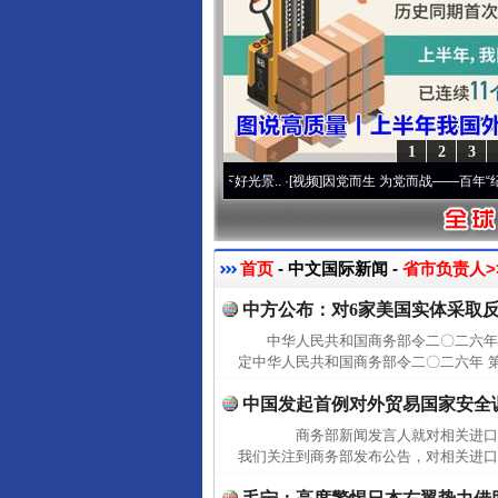
1
2
3
心使命 奋进复兴征程丨宝塔山下好光景..
·[视频]
因党而生 为党而战——百年“纪”事⑧加
首页
- 中文国际新闻 -
省市负责人>
中方公布：对6家美国实体采取
中华人民共和国商务部令二〇二六年
定中华人民共和国商务部令二〇二六年 
中国发起首例对外贸易国家安全
商务部新闻发言人就对相关进口
我们关注到商务部发布公告，对相关进口