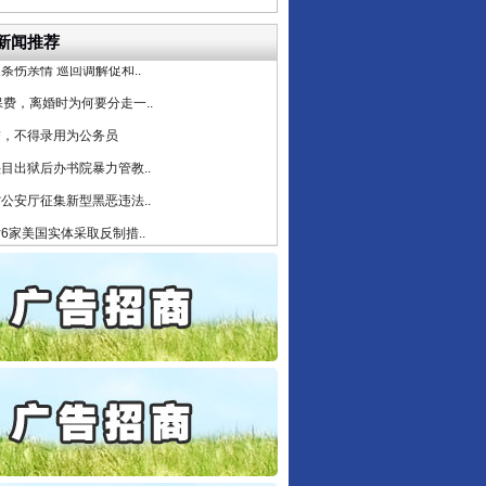
守，一别两宽：这场老年..
条伤亲情 巡回调解促和..
新闻推荐
保费，离婚时为何要分走一..
行业协会接连发公告
誉，不得录用为公务员
目出狱后办书院暴力管教..
公安厅征集新型黑恶违法..
6家美国实体采取反制措..
起首例对外贸易国家安全..
通报西安赛格商场坠亡事件
产可执”到“全额执行”
检抗诉的疑难复杂刑事案件
5死1伤，四川省安委会挂..
让核能赋能千行百业
私家车群死群伤事故多发..
守，一别两宽：这场老年..
条伤亲情 巡回调解促和..