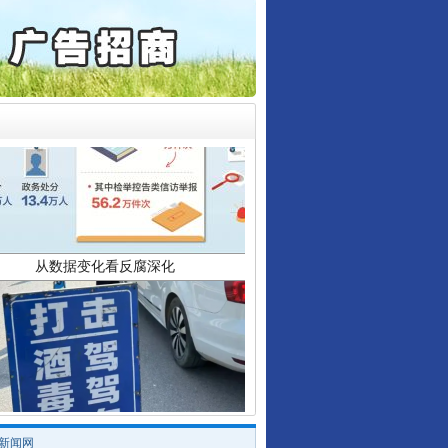
保费，离婚时为何要分走一..
誉，不得录用为公务员
目出狱后办书院暴力管教..
公安厅征集新型黑恶违法..
6家美国实体采取反制措..
起首例对外贸易国家安全..
从数据变化看反腐深化
通报西安赛格商场坠亡事件
产可执”到“全额执行”
检抗诉的疑难复杂刑事案件
5死1伤，四川省安委会挂..
酒驾未被当场查获能处罚吗
/新闻网