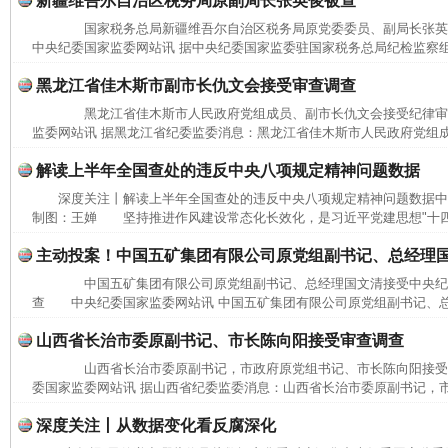
新疆维吾尔自治区税务局原副局长张英俊被查
国家税务总局新疆维吾尔自治区税务局原党委委员、副局长张
中央纪委国家监委网站讯 据中央纪委国家监委驻国家税务总局纪检监察组
黑龙江省佳木斯市副市长仇文会接受审查调查
黑龙江省佳木斯市人民政府党组成员、副市长仇文会接受纪律
监委网站讯 据黑龙江省纪委监委消息：黑龙江省佳木斯市人民政府党组成
解读上半年全国查处的违反中央八项规定精神问题数据
深度关注丨解读上半年全国查处的违反中央八项规定精神问题数据中
制图：王婵 坚持推进作风建设常态化长效化，是习近平党建思想"十四个
主动投案！中国五矿集团有限公司原党组副书记、总经理
中国五矿集团有限公司原党组副书记、总经理国文清接受中央纪
查 中央纪委国家监委网站讯 中国五矿集团有限公司原党组副书记、总
山西省长治市委原副书记、市长陈向阳接受审查调查
山西省长治市委原副书记，市政府原党组书记、市长陈向阳接
委国家监委网站讯 据山西省纪委监委消息：山西省长治市委原副书记，市
深度关注丨从数据变化看反腐深化