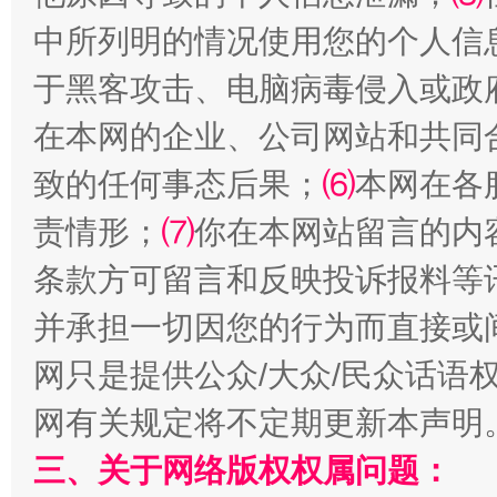
中所列明的情况使用您的个人信
于黑客攻击、电脑病毒侵入或政
在本网的企业、公司网站和共同
全民健身五年计划来了！等你上场
致的任何事态后果；
⑹
本网在各
责情形；
⑺
你在本网站留言的内
条款方可留言和反映投诉报料等
并承担一切因您的行为而直接或
网只是提供公众/大众/民众话语
网有关规定将不定期更新本声明
阿坝州三大球赛在茂县开幕
规模最
三、关于网络版权权属问题：