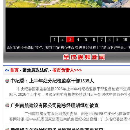
1
2
3
4
5
6
7
8
9
10
葆“两个先锋队”本色
·[视频]
牢记初心使命 奋进复兴征程丨宝塔山下好光景..
·[视频]
因党
首页
- 聚焦廉政法纪 -
省市负责人>>>
中纪委：上半年处分纪检监察干部1535人
中央纪委国家监委通报2026年上半年对纪检监察干部监督检查审
站讯 2026年上半年，各级纪检监察机关坚持以习近平新时代中国特色社会
广州南航建设有限公司副总经理胡继红被查
广州南航建设有限公司党委委员、副总经理胡继红接受纪律审
委网站讯 据中央纪委国家监委驻南航集团纪检监察组、广东省纪委监委消