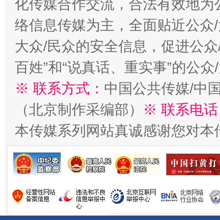
化传媒合作交流，合法有效地为公
络信息传媒为主，全面贴近公众/
大众/民众的安全信息，促进公众
百姓”和“说真话、重实事”的公众
※ 联系方式：
中国公共传媒/中
千年窑火 生生不息
一
（北京制作采编部）
※ 联系电话
本传媒系列网站真诚感谢您对本
揭开“小金库”的免责幌子