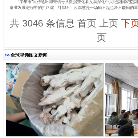
"半年报"里传递出哪些信号从数据变化看反腐深化中央纪委国家监
事业发展进程中的拦路虎、绊脚石，反腐败是一场输不起也决不能输的重大
共 3046 条信息
首页
上页
下
页
完善运行机制助力责任有效落实
一纸欠条
全球视频图文新闻
东山县通报“牛蛙产品抗生素超标问题”
法