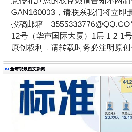
意侵犯到您的权益烦请告知本网制作采编
GAN160003，请联系我们将立即删
法徽映军营 权益有保障
让
投稿邮箱：3555333776@QQ
12号（华声国际大厦）1层 1 2
原创权利，请转载时务必注明原创作
全球视频图文新闻
一批国家标准开始实施
从