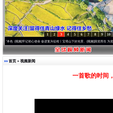
1
2
3
4
5
6
7
8
9
10
[视频]
牢记初心使命 奋进复兴征程丨宝塔山下好光景..
·[视频]
因党而生 为党而战——百年
首页
»
视频新闻
一首歌的时间，