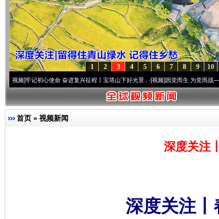
1
2
3
4
5
6
7
8
9
10
记初心使命 奋进复兴征程丨宝塔山下好光景..
·[视频]
因党而生 为党而战——百年“纪”事
首页
»
视频新闻
深度关注
深度关注丨