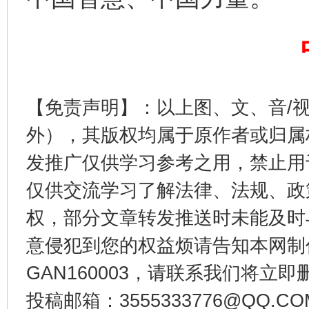
东山县通报“牛蛙产品抗生素超标问题”
法
【免责声明】：以上图、文、音/
外），其版权均属于原作者或归属
发推广仅供学习参考之用，禁止用
仅供交流学习了解法律、法规、政
权，部分文章转发推送时未能及时
千年窑火 生生不息
一
意侵犯到您的权益烦请告知本网制作采编
GAN160003，请联系我们将立即删
投稿邮箱：3555333776@QQ