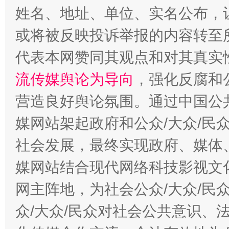
姓名、地址、单位、实名公布，让
或将被反映投诉举报的内容转至
代表本网赞同其观点和对其真实
流传媒舆论为导向
，强化反腐和
东山县通报“牛蛙产品抗生素超标问题”
法
营造良好舆论氛围。通过中国公共
媒网站架起政府和公众/大众/民
社会发展，最终实现政府、媒体、
媒网站结合现代网络科技影视文
网主阵地，为社会公众/大众/民
众/大众/民众对社会公共意识、
千年窑火 生生不息
一