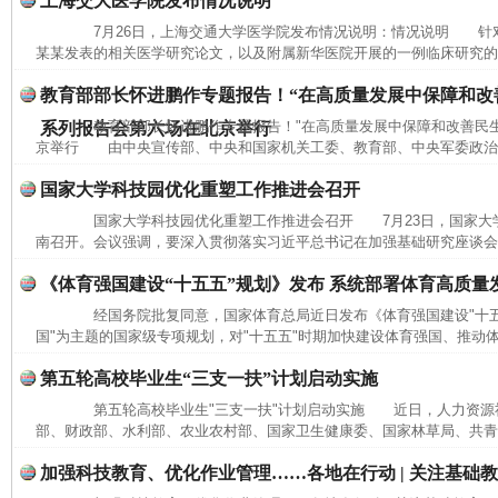
上海交大医学院发布情况说明
7月26日，上海交通大学医学院发布情况说明：情况说明 针
某某发表的相关医学研究论文，以及附属新华医院开展的一例临床研究的相
教育部部长怀进鹏作专题报告！“在高质量发展中保障和改
教育部部长怀进鹏作专题报告！"在高质量发展中保障和改善民生
系列报告会第六场在北京举行
京举行 由中央宣传部、中央和国家机关工委、教育部、中央军委政治工
国家大学科技园优化重塑工作推进会召开
国家大学科技园优化重塑工作推进会召开 7月23日，国家大
南召开。会议强调，要深入贯彻落实习近平总书记在加强基础研究座谈会和
《体育强国建设“十五五”规划》发布 系统部署体育高质量
经国务院批复同意，国家体育总局近日发布《体育强国建设"十五
国"为主题的国家级专项规划，对"十五五"时期加快建设体育强国、推动体
第五轮高校毕业生“三支一扶”计划启动实施
第五轮高校毕业生"三支一扶"计划启动实施 近日，人力资源
完善运行机制助力责任有效落实
一纸欠条
部、财政部、水利部、农业农村部、国家卫生健康委、国家林草局、共青团
加强科技教育、优化作业管理……各地在行动 | 关注基础