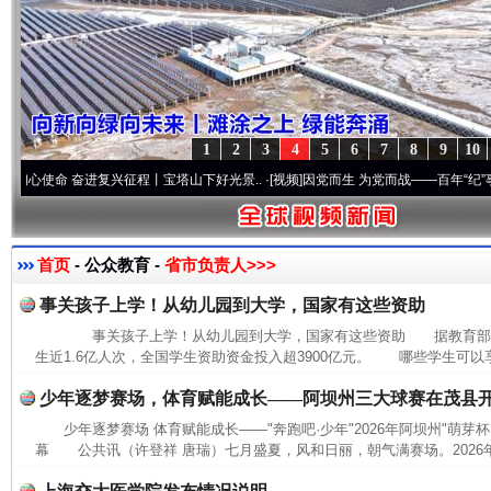
1
2
3
4
5
6
7
8
9
10
命 奋进复兴征程丨宝塔山下好光景..
·[视频]
因党而生 为党而战——百年“纪”事⑧加强纪
首页
- 公众教育 -
省市负责人>>>
事关孩子上学！从幼儿园到大学，国家有这些资助
事关孩子上学！从幼儿园到大学，国家有这些资助 据教育部消息
生近1.6亿人次，全国学生资助资金投入超3900亿元。 哪些学生可以
少年逐梦赛场，体育赋能成长——阿坝州三大球赛在茂县
少年逐梦赛场 体育赋能成长——"奔跑吧·少年"2026年阿坝州"萌芽
幕 公共讯（许登祥 唐瑞）七月盛夏，风和日丽，朝气满赛场。2026年7