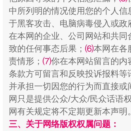
中所列明的情况使用您的个人信
于黑客攻击、电脑病毒侵入或政
在本网的企业、公司网站和共同
致的任何事态后果；
⑹
本网在各
阿坝州三大球赛在茂县开幕
规模最
责情形；
⑺
你在本网站留言的内
条款方可留言和反映投诉报料等
并承担一切因您的行为而直接或
网只是提供公众/大众/民众话语
网有关规定将不定期更新本声明
三、关于网络版权权属问题：
国家大学科技园优化重塑工作