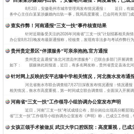
“白某某涉嫌婚内出轨”，安徽亳州通报：高度重视，已成
8月2日，安徽亳州市城市管理局发布情况通报： 近日，有媒
务中心主任白某某涉嫌婚内出轨一事，我局高度重视，已会同有关部门成立
查实作弊！河南通报“三支一扶”事件核查结果
针对近期备受关注的2026年河南省"三支一扶"计划招募相关舆情
办公室8月2日晚发布最新通报称，经核查，发现有非法参与考试作弊行为
贵州贵定景区“伴漂服务”可亲亲抱抱,官方通报
贵州贵定县通报"洛北河漂流伴漂服务"：已联合多部门开展调查
如下： 据媒体此前报道，近日，有多名网友称，贵州省贵定县洛北河（
针对网上反映的安平志臻中学相关情况，河北衡水发布通
河北省衡水市联合调查组7月27日深夜发布情况通报：情况通
相关情况，衡水市高度重视，第一时间成立联合调查组，全面深入开展调查
河南省“三支一扶”工作领导小组协调办公室发布声明
近日，河南"三支一扶"考试成绩公布，部分岗位出现高分断层现象
省"三支一扶"工作领导小组协调办公室发布《声明》称，已成立工作组，针
女孩正颌手术被做反 武汉大学口腔医院：高度重视，已成