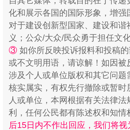
自其它媒体，转载目的在于传递
化和展示各国的国际形象，增强
扯下公款旅游的“隐身衣”
如何以同
对于建设创新型国家、建设和谐
义；公众/大众/民众勇于担任文
③
如你所反映投诉报料和投稿的
或不文明用语，请谅解！如因被
涉及个人或单位版权和其它问题
核实属实，有权先行撤除或暂时
“蜀中异人”王建安的艺术幻境
人或单位，本网根据有关法律法
利，任何公民都有陈述权和知情
后15日内不作出回应，我们将视