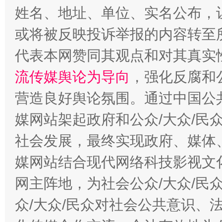
姓名、地址、单位、实名公布，让
或将被反映投诉举报的内容转至
代表本网赞同其观点和对其真实
完善运行机制助力责任有效落实
一纸欠条
流传媒舆论为导向
，强化反腐和
营造良好舆论氛围。通过中国公共
媒网站架起政府和公众/大众/民
社会发展，最终实现政府、媒体、
媒网站结合现代网络科技影视文
网主阵地，为社会公众/大众/民
东山县通报“牛蛙产品抗生素超标问题”
法
众/大众/民众对社会公共意识、