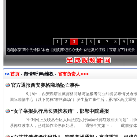
1
2
3
4
5
6
7
8
9
10
]
永葆“两个先锋队”本色
·[视频]
牢记初心使命 奋进复兴征程丨宝塔山下好光景..
·[视频]
首页
- 舆情/呼声/维权 -
省市负责人>>>
官方通报西安赛格商场坠亡事件
8月5日，西安雁塔区就赛格商场与坠楼者商业纠纷发布情况通
国际购物中心（以下简称"赛格商场"）发生坠亡事件后，雁塔区高度重视，
“女子举报执行局长骚扰索贿”，邯郸中院通报
"针对网上反映丛台区人民法院执行局局长郭红波相关问题"，邯
系郭红波本人，已对其作出停职处理。 通报全文如下： 此前媒体报