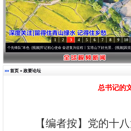
1
2
3
4
5
6
7
8
9
10
队”本色
·[视频]
牢记初心使命 奋进复兴征程丨宝塔山下好光景..
·[视频]
因党而生 为党而
首页
»
政要论坛
总书记的
【编者按】党的十八大