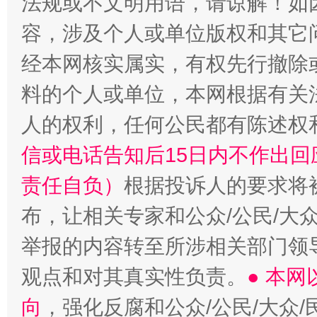
法规或不文明用语，请谅解！如
容，涉及个人或单位版权和其它
经本网核实属实，有权先行撤除
料的个人或单位，本网根据有关
“蜀中异人”王建安的艺术幻境
人的权利，任何公民都有陈述权
信或电话告知后15日内不作出
责任自负）
根据投诉人的要求将
布，让相关专家和公众/公民/大
举报的内容转至所涉相关部门领
观点和对其真实性负责。
● 本
向
，强化反腐和公众/公民/大众