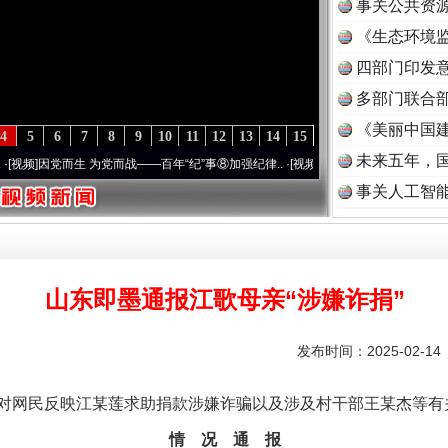
事关公共资
《生态环境监
读
四部门印发
多部门联合部
《美丽中国建
4
5
6
7
8
9
10
11
12
13
14
15
未来五年，
而生 为党而战——百年“纪”事⑧加强纪律..
·[视频]
牢记初心使命 奋进复兴征程丨“转折之
事关人工智
山东即墨通报江歌母亲“涉嫌诈捐”
发布时间：2025-02-1
网民反映江某莲求助捐款涉嫌诈骗以及涉及村干部王某杰等有
情 况 通 报