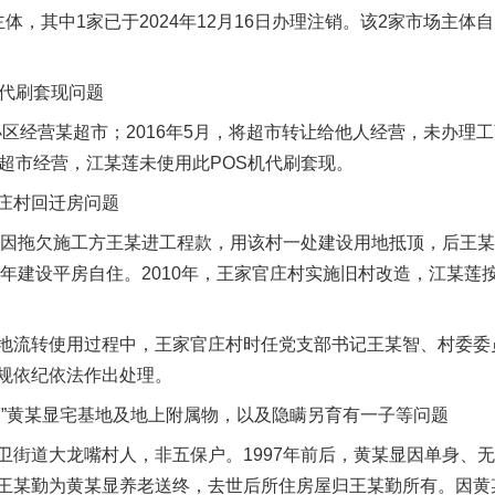
，其中1家已于2024年12月16日办理注销。该2家市场主体
代刷套现问题
区经营某超市；2016年5月，将超市转让给他人经营，未办理
于超市经营，江某莲未使用此POS机代刷套现。
庄村回迁房问题
因拖欠施工方王某进工程款，用该村一处建设用地抵顶，后王某进
6年建设平房自住。2010年，王家官庄村实施旧村改造，江某
流转使用过程中，王家官庄村时任党支部书记王某智、村委委
规依纪依法作出处理。
黄某显宅基地及地上附属物，以及隐瞒另育有一子等问题
道大龙嘴村人，非五保户。1997年前后，黄某显因单身、无
王某勤为黄某显养老送终，去世后所住房屋归王某勤所有。因黄