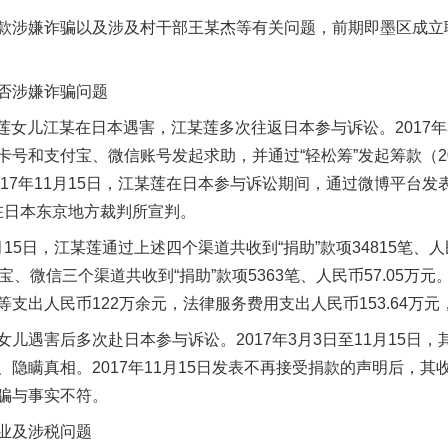
涉嫌诈骗以及涉及村干部王某杰等有关问题，前期即墨区成立
否涉嫌诈骗问题
莲女儿江某在日本遇害，江某莲多次往返日本参与诉讼。2017年
号和支付宝、微信账号发起求助，并通过“轻松筹”发起筹款（201
017年11月15日，江某莲在日本参与诉讼期间，通过微博平台
案在日本东京地方裁判所宣判。
5日，江某莲通过上述四个渠道共收到“捐助”款项34815笔、人民币3
、微信三个渠道共收到“捐助”款项5363笔、人民币57.05万元
支出人民币122万余元，法律服务费用支出人民币153.64万元，
遇害后多次赴日本参与诉讼。2017年3月3日至11月15日，
隐瞒真相。2017年11月15日发表不再接受捐款的声明后，
骗与事实不符。
业及涉税问题