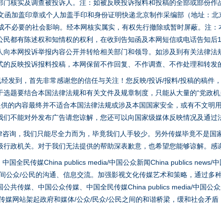
部门核实及调查被投诉人。注：如被反映投诉报料和投稿的全部或部份作
面文函加盖印章或个人加盖手印和身份证明快递北京制作采编部（地址：北
避免造成不必要的社会影响。经本网核实属实，有权先行撤除或暂时屏蔽。注
实
一纸欠条伤亲情 巡回调解促和解..
公民都有陈述权和知情权的权利，在收到告知函及本网短信或电话告知后1
人向本网投诉举报内容公开并转给相关部门和领导。如涉及到有关法律法
式的反映投诉报料投稿，本网保留不作回复、不作调查、不作处理和转发
稿已经发到，首先非常感谢您的信任与关注！您反映/投诉/报料/投稿的稿
选题要结合本国法律法规和有关文件及规章制度，只能从大量的“党政机关部
您提供的内容最终并不适合本国法律法规或涉及本国国家安全，或有不文明
我们不能对外发布广告请您谅解，您还可以向国家级媒体反映情况及通过
律咨询，我们只能尽全力而为，毕竟我们人手较少。另外传媒毕竟不是国
级行政机关。对于我们无法提供的帮助深表歉意，也希望您能够谅解。感
题”
法徽映军营 权益有保障
hina publics media/中国公众新闻China publics news/中国法制
之间公众/公民的沟通、信息交流。加强影视文化传媒艺术和策略，通过多
、中国公众传媒、中国全民传媒China publics media/中国公众新闻Chi
tem news等传媒网站架起政府和媒体/公众/民众/公民之间的和谐桥梁，缓和