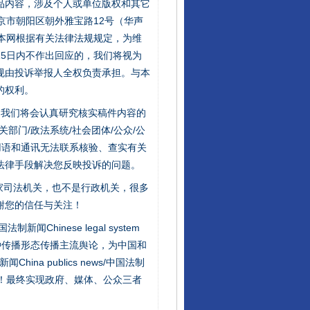
品内容，涉及个人或单位版权和其它
京市朝阳区朝外雅宝路12号（华声
：本网根据有关法律法规规定，为维
行业协会接连发公告
5日内不作出回应的，我们将视为
规由投诉举报人全权负责承担。与本
的权利。
件，我们将会认真研究核实稿件内容的
门/政法系统/社会团体/公众/公
用语和通讯无法联系核验、查实有关
法律手段解决您反映投诉的问题。
家司法机关，也不是行政机关，很多
谢您的信任与关注！
让核能赋能千行百业
新闻Chinese legal system
种传播形态传播主流舆论，为中国和
na publics news/中国法制
社会矛盾！最终实现政府、媒体、公众三者