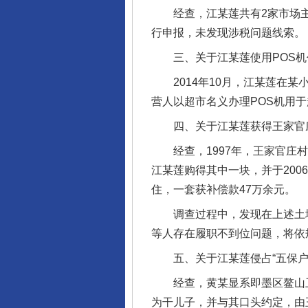
经查，江某莲共有2家市场主体
行申报，未发现涉税问题线索。
三、关于江某莲使用POS机
2014年10月，江某莲在某小
营人以超市名义办理POS机用
四、关于江某莲获得王家官
经查，1997年，王家官庄村
江某莲购得其中一块，并于200
住，一套获补偿款47万余元。
调查过程中，发现在上述土地
等人存在履职不到位问题，将依
五、关于江某莲侵占“五保户”
经查，黄某显系即墨区鳌山卫街
为干儿子，并与其口头约定，由