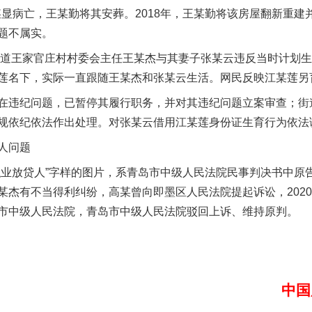
黄某显病亡，王某勤将其安葬。2018年，王某勤将该房屋翻新重建
题不属实。
道王家官庄村村委会主任王某杰与其妻子张某云违反当时计划生
莲名下，实际一直跟随王某杰和张某云生活。网民反映江某莲另
违纪问题，已暂停其履行职务，并对其违纪问题立案审查；街
规依纪依法作出处理。对张某云借用江某莲身份证生育行为依法
人问题
放贷人”字样的图片，系青岛市中级人民法院民事判决书中原
某杰有不当得利纠纷，高某曾向即墨区人民法院提起诉讼，2020
市中级人民法院，青岛市中级人民法院驳回上诉、维持原判。
中国