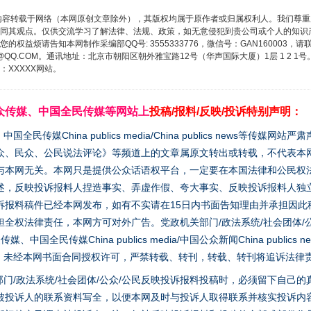
内容转载于网络（本网原创文章除外），其版权均属于原作者或归属权利人。我们尊
同其观点。仅供交流学习了解法律、法规、政策，如无意侵犯到贵公司或个人的知识
权益烦请告知本网制作采编部QQ号: 3555333776，微信号：GAN160003，请
3776@QQ.COM。通讯地址：北京市朝阳区朝外雅宝路12号（华声国际大厦）1层 1 
XXXXX网站。
众传媒、中国全民传媒等网站上
投稿/报料/反映/投诉特别声明：
媒China publics media/China publics news等传媒网
众、民众、公民说法评论》等频道上的文章属原文转出或转载，不代表本
与本网无关。本网只是提供公众话语权平台，一定要在本国法律和公民权
述，反映投诉报料人捏造事实、弄虚作假、夸大事实、反映投诉报料人独
诉报料稿件已经本网发布，如有不实请在15日内书面告知理由并承担因此
全权法律责任，本网方可对外广告。党政机关部门/政法系统/社会团体/公
全民传媒China publics media/中国公众新闻China publics new
家版权。未经本网书面合同授权许可，严禁转载、转刊，转载、转刊将追诉法律
门/政法系统/社会团体/公众/公民反映投诉报料投稿时，必须留下自己
被投诉人的联系资料写全，以便本网及时与投诉人取得联系并核实投诉内