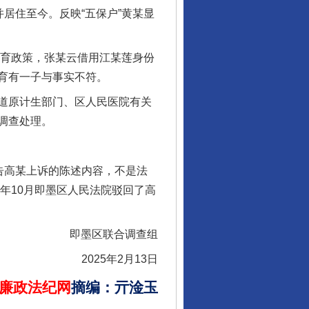
并居住至今。反映“五保户”黄某显
育政策，张某云借用江某莲身份
育有一子与事实不符。
道原计生部门、区人民医院有关
调查处理。
告高某上诉的陈述内容，不是法
年10月即墨区人民法院驳回了高
即墨区联合调查组
2025年2月13日
廉政法纪网
摘编
：
亓淦玉