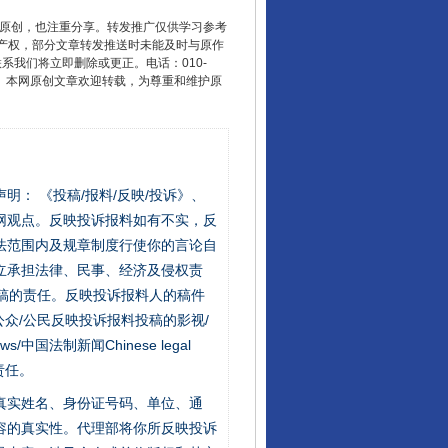
重原创，也注重分享。转发推广仅供学习参考
产权，部分文章转发推送时未能及时与原作
联系我们将立即删除或更正。电话：010-
2 1号。本网原创文章欢迎转载，为尊重和维护原
站严肃声明： 《投稿/报料/反映/投诉》、
网观点。反映投诉报料如有不实，反
法范围内及规章制度行使你的言论自
立承担法律、民事、经济及侵权责
稿的责任。反映投诉报料人的稿件
众/公民反映投诉报料投稿的影视/
s/中国法制新闻Chinese legal
责任。
的真实姓名、身份证号码、单位、通
容的真实性。代理部将你所反映投诉