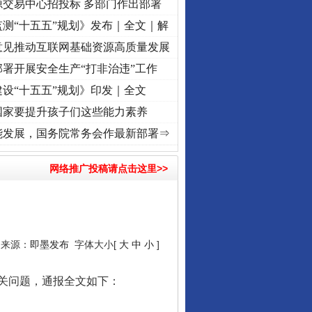
源交易中心招投标 多部门作出部署
测“十五五”规划》发布｜全文｜解
意见推动互联网基础资源高质量发展
署开展安全生产“打非治违”工作
设“十五五”规划》印发｜全文
国家要提升孩子们这些能力素养
城”激荡..
·[视频]
牢记初心使命 奋进复兴征程丨红船起航处 潮起..
·[视频]
一首歌的时
能发展，国务院常务会作最新部署⇒
网络推广投稿请点击这里>>
4 来源：
即墨发布
字体大小[
大
中
小
]
关问题，通报全文如下：