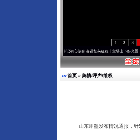
1
2
3
葆“两个先锋队”本色
·[视频]
牢记初心使命 奋进复兴征程丨宝塔山下好光景..
·[视频]
因党
首页
»
舆情/呼声/维权
山东即墨发布情况通报，针对