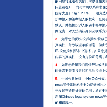
的问题转送给有关部门时以便相关
问题请在15日内与本网联系和书
国际大厦）1层 1 2 1号），
完善运行机制助力责任有效落
护举报人和被举报人的权利，任何
默认。并根据投诉人的要求将举报
网无责！对无法确认身份及联系方
3、
如果您的反映/投诉/报料/投
真实性。并致以诚挚的谢意！但由于
民/投稿报料投诉”中选择，如果
内容的真实性，没有身份证号码，
4、
如果您希望我们提供帮助或法
时候需要您直接寻找司法途径或上
东山县通报“牛蛙产品抗生素超标问
5、
中国公共传媒、中国公众传媒、中国全民传媒C
news等传媒网站主要为促进国际
平发展营造良好舆论氛围，通过中国公共传媒
新闻Chinese legal sys
的和谐统一。