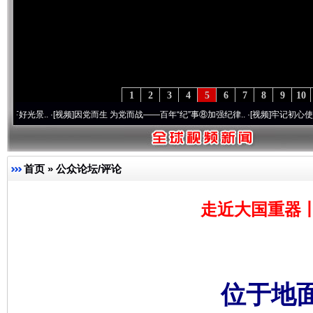
1
2
3
4
5
6
7
8
9
10
[视频]
因党而生 为党而战——百年“纪”事⑧加强纪律..
·[视频]
牢记初心使命 奋进复兴征程
首页
»
公众论坛/评论
走近大国重器丨
位于地面