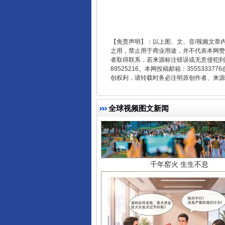
【免责声明】：以上图、文、音/视频文章
之用，禁止用于商业用途，并不代表本网赞
者取得联系，若来源标注错误或无意侵犯到您的
89525216。本网投稿邮箱：355533
创权利，请转载时务必注明原创作者、来源：
全球视频图文新闻
千年窑火 生生不息