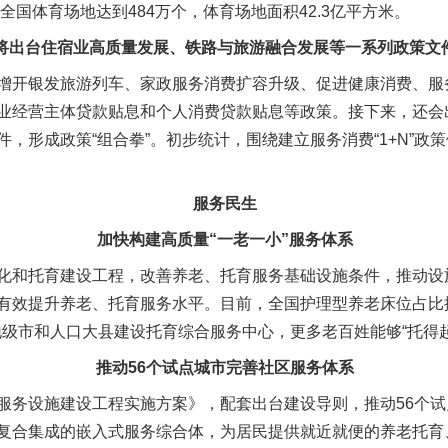
全国体育场地达到484万个，体育场地面积42.3亿平方米。
将出台住宿业高质量发展、铁路与旅游融合发展等一系列政策文
开银发旅游列车、家政服务消费扩容升级、促进健康消费、服
业经营主体贷款贴息和个人消费贷款贴息等政策。接下来，还会
，形成政策“组合拳”。初步统计，围绕建立服务消费“1+N”政
服务民生
加快构建高质量“一老一小”服务体系
和托育建设工程，改善养老、托育服务基础设施条件，推动设
有效提升养老、托育服务水平。目前，全国护理型养老床位占比提高
个地级市和人口大县建设托育综合服务中心，更多老百姓能够“托得起”
推动56个试点城市完善社区服务体系
务设施建设工程实施方案》，配套出台建设导则，推动56个试
复合集成的嵌入式服务综合体，为居民提供就近就便的养老托育