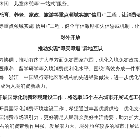
休闲、儿童休憩等“一站式”服务。
、养老、家政、旅游等重点领域实施“信用+”工程，让消费
点领域实施“信用+”工程，健全守信激励和失信惩戒机制，让
对外开放
实
一纸欠条伤亲情 巡回调解促和解..
推动实现“即买即退”异地互认
协调，推动有序扩大单方面免签国家范围，优化入境免签政策
医康养、留学研学等入境消费便利化水平。围绕“高效办成一件事
海、浙江、中国银行等地区和机构的先进经验做法，进一步优化
措成为入境消费新助力。
开展国际化消费环境建设工作，将选取15个左右城市开展试点工
展国际化消费环境建设工作，希望通过丰富优质供给、优化支
国消费市场吸引力，更好满足人民群众美好生活需要，助力扩大
左右的消费带动作用强、发展潜力大、境外旅客较多的城市开展
题”
法徽映军营 权益有保障
。