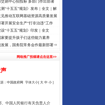
源交易中心招投标 多部门作出部署
测“十五五”规划》发布｜全文｜解
意见推动互联网基础资源高质量发展
署开展安全生产“打非治违”工作
设“十五五”规划》印发｜全文
国家要提升孩子们这些能力素养
心使命 奋进复兴征程丨“转折之城”激荡..
·[视频]
牢记初心使命 奋进复兴征程丨红船起航处
能发展，国务院常务会作最新部署⇒
网络推广投稿请点击这里>>
发声
来源：
中国政府网
字体大小[
大
中
小
]
部、中国人民银行有关负责人介