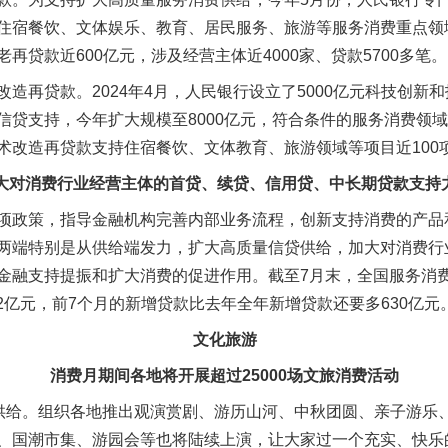
住宿餐饮、文体娱乐、教育、居民服务、旅游等服务消费重点领
再贷款近600亿元，涉及经营主体近4000家、贷款5700多笔。
再贷款。2024年4月，人民银行设立了5000亿元科技创新
信贷支持，今年扩大规模至8000亿元，符合条件的服务消费领
术改造再贷款支持住宿餐饮、文体教育、旅游领域等项目近100项
大对消费行业经营主体的首贷、续贷、信用贷、中长期贷款支持
政策，指导金融机构完善内部业务流程，创新支持消费的产品
两端特别是从供给端发力，扩大高质量信贷供给，加大对消费行
金融支持提振和扩大消费的促进作用。截至7月末，全国服务消费重
42亿元，前7个月的新增贷款比去年全年新增贷款还要多630亿元
文化旅游
消费月期间各地将开展超过25000场文旅消费活动
给。组织各地推出观演赏剧、游历山河、中秋团圆、亲子游乐
、国潮市集、游园会等也将陆续上演，让大家过一个充实、快乐