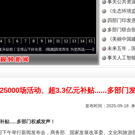
事关公共资
《生态环境监
读
四部门印发
多部门联合部
《美丽中国建
4
5
6
7
8
9
10
11
12
13
14
15
未来五年，
宝塔山下好光景..
·[视频]
因党而生 为党而战——百年“纪”事⑧加强纪律..
·[视频]
牢记初
事关人工智
25000场活动、超3.3亿元补贴......多部门
发布时间：2025-09-18 
贴......多部门权威发声！
下午举行新闻发布会，商务部、国家发展改革委、文化和旅游