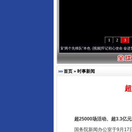
1
2
3
深刻改变雪域高原..
·[视频]
永葆“两个先锋队”本色
·[视频]
牢记初心使命 奋进复兴征程丨
首页
»
时事新闻
超
超25000场活动、超3.3亿元补
国务院新闻办公室于9月17日