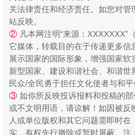
关法律责任和经济责任。如您对管
站反映。
②
凡本网注明“来源：XXXXXX
它媒体，转载目的在于传递更多信
规模最大的光氢储一体化项目
走走
展示国家的国际形象，增强国家软
新型国家、建设和谐社会、和谐世界
民众/全民勇于担任文化使者与和
③
如你所反映投诉报料和投稿的部
或不文明用语，请谅解！如因被反
人或单位版权和其它问题需即时在
镜头丨大暑三秋近
山西：不
实，有权先行撤除或暂时屏蔽。注