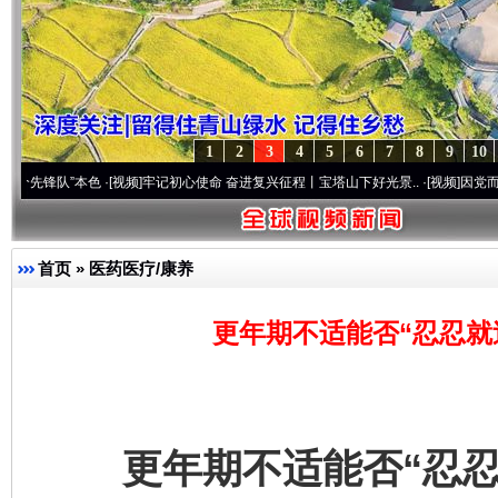
1
2
3
4
5
6
7
8
9
10
”本色
·[视频]
牢记初心使命 奋进复兴征程丨宝塔山下好光景..
·[视频]
因党而生 为党而战
首页
»
医药医疗/康养
更年期不适能否“忍忍就
更年期不适能否“忍忍