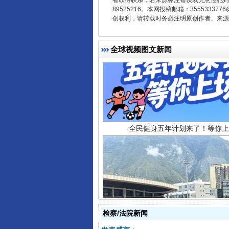
者取得联系，若来源标注错误或无意侵犯到您的
89525216。本网投稿邮箱：355533
创权利，请转载时务必注明原创作者、来源：
全球视频图文新闻
全民健身五年计划来了！等你上
阿坝州三大球赛在茂县开幕
检察/法院新闻