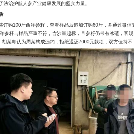
了法治护航人参产业健康发展的坚实力量。
盾
某订购100斤西洋参籽，查看样品后追加订购60斤，并通过微信支付
西洋参籽与样品严重不符，含沙量超标，且参籽仍带有冰碴，客
，胡某却认为周某构成违约，拒绝退还7000元款项，双方僵持