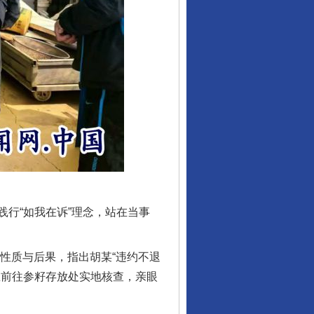
行业协会接连发公告
行“如我在诉”理念，站在当事
性质与后果，指出胡某“违约不退
让核能赋能千行百业
里前往参籽存放处实地核查，亲眼