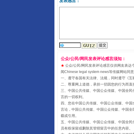
发表感言：
国家大学科技园优化重塑工作
公众/公民/网民发表评论感言须知：
★
公众/公民/网民发表评论感言仅供网友表达个人看法
闻Chinese legal system new
一、遵守各国有关法律、法规，同时遵守《
互
二、尊重网上道德，承担一切因您的行为而直
三、中国公共传媒、中国公众传媒、中国全民传媒China 
言的一切权利。
四、您在中国公共传媒、中国公众传媒、中国全民传媒Chin
言论，中国公共传媒、中国公众传媒、中国全民传媒China
载或引用。
五、中国公共传媒、中国公众传媒、中国全民传媒China 
员有权保留或删除其管辖留言中的任意内容。
扯下公款旅游的“隐身衣”