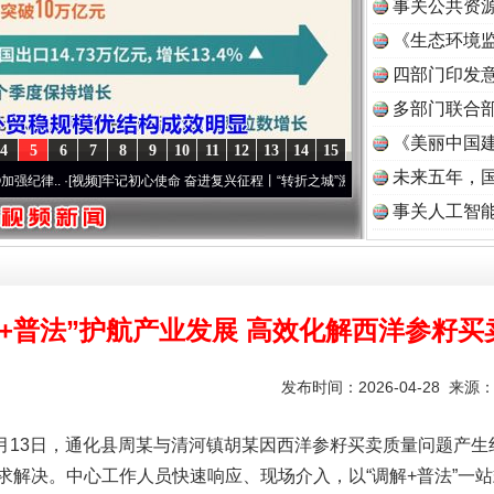
事关公共资
《生态环境监
读
四部门印发
多部门联合部
《美丽中国建
4
5
6
7
8
9
10
11
12
13
14
15
未来五年，
视频]
牢记初心使命 奋进复兴征程丨“转折之城”激荡..
·[视频]
牢记初心使命 奋进复兴征程丨
事关人工智
解+普法”护航产业发展 高效化解西洋参籽买
发布时间：2026-04-28 来源
年4月13日，通化县周某与清河镇胡某因西洋参籽买卖质量问题产
求解决。中心工作人员快速响应、现场介入，以“调解+普法”一