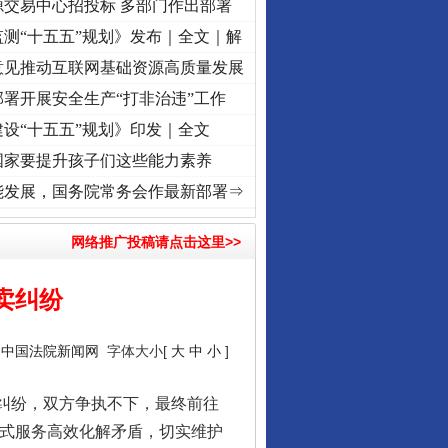
源交易中心招投标 多部门作出部署
测“十五五”规划》发布｜全文｜解
意见推动互联网基础资源高质量发展
署开展安全生产“打非治违”工作
设“十五五”规划》印发｜全文
国家要提升孩子们这些能力素养
红船起航处 潮起..
·[视频]
一首歌的时间，读懂乐至的“诗与远方”
·[视频]
从《水浒传》
能发展，国务院常务会作最新部署⇒
网络推广投稿请点击这里>>
卖纠纷
：
中国法院新闻网
字体大小[
大
中
小
]
生纠纷，双方争执不下，最终前往
站式服务高效化解矛盾，切实维护