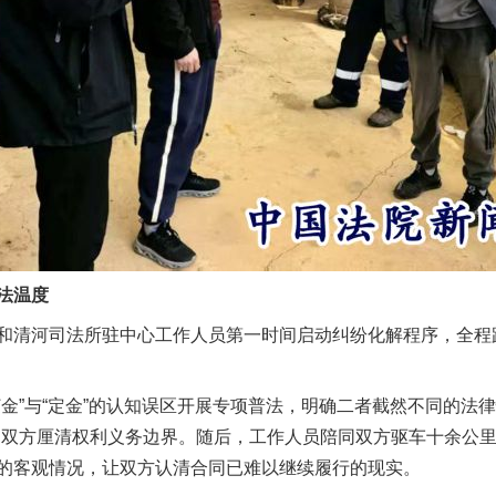
实
一纸欠条伤亲情 巡回调解促和解..
法温度
河司法所驻中心工作人员第一时间启动纠纷化解程序，全程践
”与“定金”的认知误区开展专项普法，明确二者截然不同的法律
题”
法徽映军营 权益有保障
助双方厘清权利义务边界。随后，工作人员陪同双方驱车十余公
的客观情况，让双方认清合同已难以继续履行的现实。