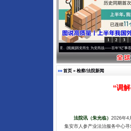
1
2
3
复兴征程丨宝塔山下好光景..
·[视频]
因党而生 为党而战——百年“纪”事⑧加强纪律..
·[
首页
»
检察/法院新闻
“调
法院讯（朱光临）
2026
集安市人参产业法治服务中心寻