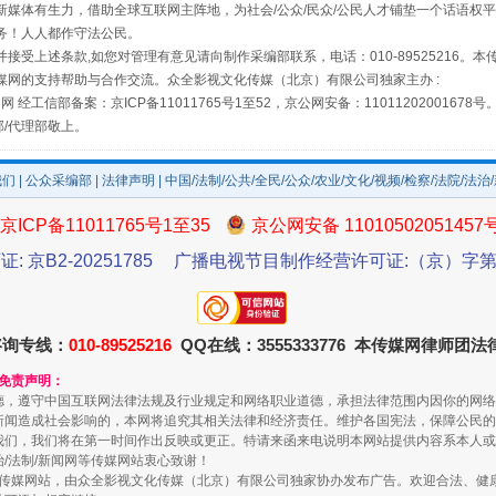
媒体有生力，借助全球互联网主阵地，为社会/公众/民众/公民人才铺垫一个话语权平
务！人人都作守法公民。
接受上述条款,如您对管理有意见请向制作采编部联系，电话：010-89525216。
媒网的支持帮助与合作交流。众全影视文化传媒（北京）有限公司独家主办 :
网 经工信部备案：京ICP备11011765号1至52，京公网安备：11011202001678号
部/代理部敬上。
场
事关残疾人未来5年
我们
|
公众采编部
|
法律声明
| 中国/法制/公共/全民/公众/农业/文化/视频/检察/法院/法治
京ICP备11011765号1至35
京公网安备 11010502051457
证: 京B2-20251785
广播电视节目制作经营许可证:（京）字第3
咨询专线：
010-89525216
QQ在线：3555333776 本传媒网律师团
和免责声明：
德，遵守中国互联网法律法规及行业规定和网络职业道德，承担法律范围内因你的网络
新闻造成社会影响的，本网将追究其相关法律和经济责任。维护各国宪法，保障公民的
规模最大的光氢储一体化项目
我们，我们将在第一时间作出反映或更正。特请来函来电说明本网站提供内容系本人或
治/法制/新闻网等传媒网站衷心致谢！
新闻网等传媒网站，由众全影视文化传媒（北京）有限公司独家协办发布广告。欢迎合法、