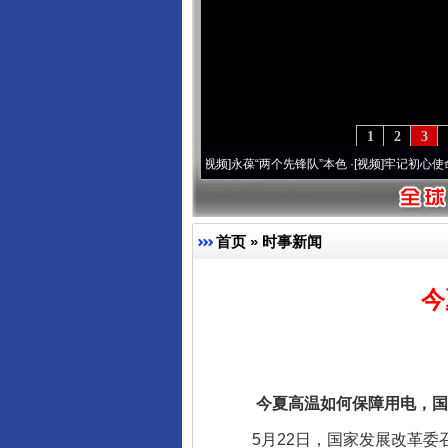
1
2
3
20周年 深刻改变雪域高原..
·[视频]
永葆“两个先锋队”本色
·[视频]
牢记初心使命 奋进
首页
»
时事新闻
今
今夏高温如何保障用电，国
5月22日，国家发展改革委召