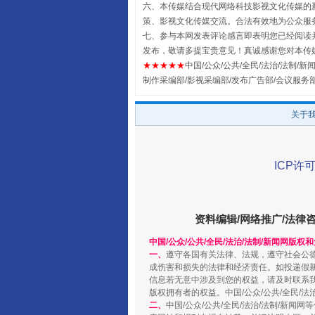
六、本传媒结合现代网络科技影视文化传媒的新
策、影视文化传媒交流。合法有效地为公众服
七、参与本网发表评论感言即表明您已经阅读并
发布，敬请多提宝贵意见！真诚感谢您对本传
★★★★★
中国/公众/公共/全民/法治/法制/新闻
制作采编部/影视采编部/发布广告部/会议服务
全民健身五年计划来了！等你上
关于
ICP许可
资料编辑/网络推广/法律
中国/公众/公共/全民/法治/法制/新闻网版权
一、
遵守各国有关法律、法规，遵守社会公
成伤害和损失的法律和经济责任。如投递假
阿坝州三大球赛在茂县开幕
信息若无意中涉及到您的权益，请及时联系
版权拥有者的权益。中国/公众/公共/全民/法
二、
中国/公众/公共/全民/法治/法制/