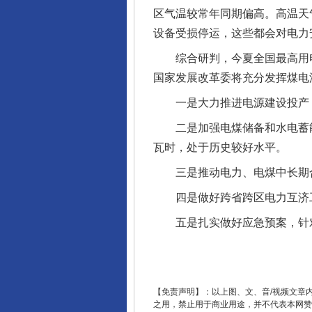
区气温较常年同期偏高。高温天
设备受损停运，这些都会对电力
综合研判，今夏全国最高用电负
国家发展改革委将充分发挥煤电
完善运行机制助力责任有效落
一是大力推进电源建设投产，
二是加强电煤储备和水电蓄能，
瓦时，处于历史较好水平。
三是推动电力、电煤中长期合同
四是做好跨省跨区电力互济工
五是扎实做好应急预案，针对部
东山县通报“牛蛙产品抗生素超标问
【免责声明】：以上图、文、音/视频文章
之用，禁止用于商业用途，并不代表本网赞