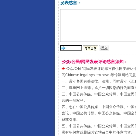
发表感言：
揭开“小金库”的免责幌子
公众/公民/网民发表评论感言须知：
★
公众/公民/网民发表评论感言仅供网友表达个人看法
闻Chinese legal system new
一、遵守各国有关法律、法规，同时遵守《
互
二、尊重网上道德，承担一切因您的行为而直
受贿1.44亿！段成刚被判无期
三、中国公共传媒、中国公众传媒、中国全民传媒China 
言的一切权利。
四、您在中国公共传媒、中国公众传媒、中国全民传媒Chin
言论，中国公共传媒、中国公众传媒、中国全民传媒China
载或引用。
五、中国公共传媒、中国公众传媒、中国全民传媒China 
员有权保留或删除其管辖留言中的任意内容。