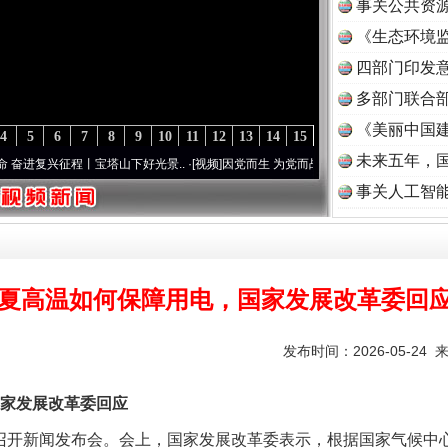
事关公共资
《生态环境监
读
四部门印发
多部门联合部
《美丽中国建
4
5
6
7
8
9
10
11
12
13
14
15
未来五年，
复兴征程丨宝塔山下好光景..
·[视频]
因党而生 为党而战——百年“纪”事⑧加强纪律..
·[
事关人工智
夏高温如何保障用电，国家发展改革委回
发布时间：2026-05-24 
家发展改革委回应
开新闻发布会。会上，国家发展改革委表示，根据国家气候中