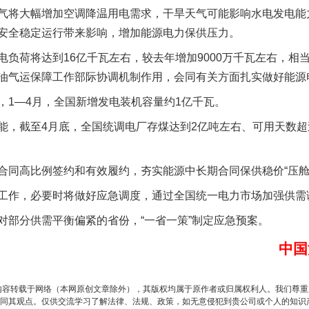
气将大幅增加空调降温用电需求，干旱天气可能影响水电发电能
安全稳定运行带来影响，增加能源电力保供压力。
荷将达到16亿千瓦左右，较去年增加9000万千瓦左右，相
油气运保障工作部际协调机制作用，会同有关方面扎实做好能源
实
一纸欠条伤亲情 巡回调解促和解..
1—4月，全国新增发电装机容量约1亿千瓦。
截至4月底，全国统调电厂存煤达到2亿吨左右、可用天数超过3
高比例签约和有效履约，夯实能源中长期合同保供稳价“压舱
作，必要时将做好应急调度，通过全国统一电力市场加强供需
分供需平衡偏紧的省份，“一省一策”制定应急预案。
中国
题”
法徽映军营 权益有保障
内容转载于网络（本网原创文章除外），其版权均属于原作者或归属权利人。我们尊
同其观点。仅供交流学习了解法律、法规、政策，如无意侵犯到贵公司或个人的知识