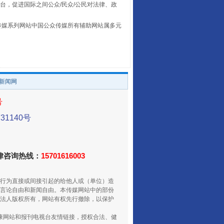
台，促进国际之间公众/民众/公民对法律、政
本传媒系列网站中国公众传媒所有辅助网站属多元
。
让传统村落焕发生机
/新闻网
号
1140号
法律咨询热线：
15701616003
行为直接或间接引起的给他人或（单位）造
言论自由和新闻自由。本传媒网站中的部份
走走走！国家喊你健身啦
法人版权所有，网站有权先行撤除，以保护
健康网站和报刊电视台友情链接，授权合法、健