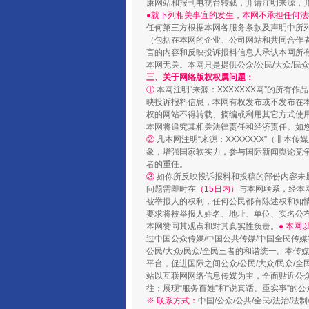
康网站和报刊电视台转载，并请注明来源，
●就下列相关事宜的发生，本网不承担任何法
任何第三方根据本网各服务条款及声明中所
（包括在本网的企业、公司网站和共同合作
言的内容和反映投诉报料信息人承认本网所
本网无关。本网只是提供公众/公民/大众/
三、关于网络版权权属问题：
①
本网注明“来源：XXXXXXX网”的所有
映投诉报料信息，本网有权发布或不发布在
权的网站不得转载、摘编或利用其它方式使用
本网将追究其相关法律责任和经济责任。如
②
凡本网注明“来源：XXXXXXX”（非
国家大学科技园优化重塑工作
象，增强国家软实力，参与国际新闻舆论竞争
者的重任。
③
如你所反映投诉报料和投稿的部份内容未
问题需即时在
（15日内）
与本网联系，经本
被举报人的权利，任何公民都有陈述权和知
要求将被举报人姓名、地址、单位、实名公布
本网赞同其观点和对其真实性负责。
● 本
过中国公众传媒/中国公共传媒/中国全民传媒
公民/大众/民众/全民三者的和谐统一。本传
平台，促进国际之间公众/公民/大众/民众/
站以互联网网络信息传媒为主，全面贴近公众/
往；展现“服务百姓”和“说真话、重实事”的公
※ 联系方式：
中国/公众/公共/全民/法治/