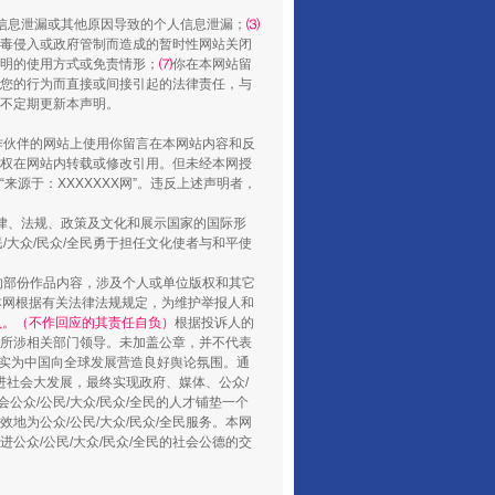
信息泄漏或其他原因导致的个人信息泄漏；
⑶
毒侵入或政府管制而造成的暂时性网站关闭
明的使用方式或免责情形；
⑺
你在本网站留
您的行为而直接或间接引起的法律责任，与
将不定期更新本声明。
合作伙伴的网站上使用你留言在本网站内容和反
权在网站内转载或修改引用。但未经本网授
源于：XXXXXXX网”。违反上述声明者，
法律、法规、政策及文化和展示国家的国际形
山西：不断增强治理腐败综合效能
大众/民众/全民勇于担任文化使者与和平使
的部份作品内容，涉及个人或单位版权和其它
本网根据有关法律法规规定，为维护举报人和
认。（不作回应的其责任自负）
根据投诉人的
至所涉相关部门领导。未加盖公章，并不代表
督，实为中国向全球发展营造良好舆论氛围。通
促进社会大发展，最终实现政府、媒体、公众/
公众/公民/大众/民众/全民的人才铺垫一个
地为公众/公民/大众/民众/全民服务。本网
进公众/公民/大众/民众/全民的社会公德的交