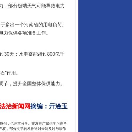
力，部分极端天气可能导致电力
当于多出一个河南省的用电负荷。
电力保供各项准备工作。
行业协会接连发公告
0天；水电蓄能超过800亿千
石”作用。
调节，提升全国整体保供能力。
法治新闻网
摘编
：
亓淦玉
让核能赋能千行百业
重原创，也注重分享。转发推广仅供学习参考
产权，部分文章转发推送时未能及时与原作