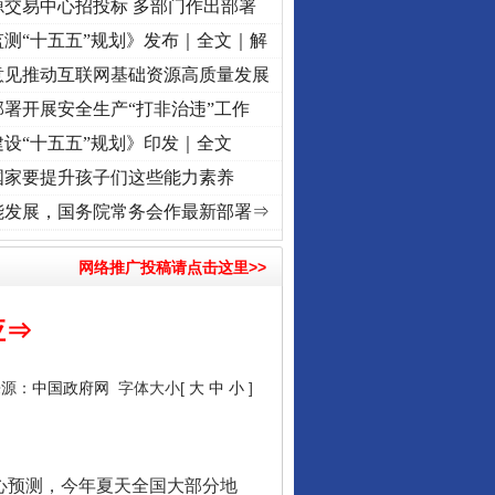
源交易中心招投标 多部门作出部署
测“十五五”规划》发布｜全文｜解
意见推动互联网基础资源高质量发展
署开展安全生产“打非治违”工作
设“十五五”规划》印发｜全文
国家要提升孩子们这些能力素养
视频]
牢记初心使命 奋进复兴征程丨“转折之城”激荡..
·[视频]
牢记初心使命 奋进复兴征程丨
能发展，国务院常务会作最新部署⇒
网络推广投稿请点击这里>>
应⇒
来源：
中国政府网
字体大小[
大
中
小
]
心预测，今年夏天全国大部分地