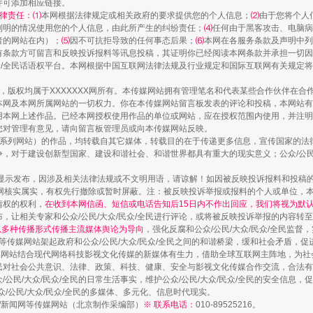
并可添加相应链接。
律责任：⑴
本网根据法律规定或相关政府的要求提供您的个人信息；
⑵
由于您将个人
列明的情况使用您的个人信息，由此所产生的纠纷责任；
⑷
任何由于黑客攻击、电脑病
者的网站在内）；
⑸
因不可抗拒导致的任何事态后果；
⑹
本网在各服务条款及声明中列
有条款方可留言和反映投诉报料等讯息投稿，其证明你已经阅读本网条款并承担一切因
民众/全民话语权平台。本网根据中国互联网法律法规及行业规定和国际互联网有关规定
作品，版权均属于XXXXXXX网所有。本传媒网站拥有管理笔名和代表某些合作伙伴在
本网及本网所属网站的一切权力。你在本传媒网站留言板发表的评论和投稿，本网站有
本网上述作品。已经本网授权使用作品的单位或网站，应在授权范围内使用，并注明“来
您对管理有意见，请向留言板管理员或向本传媒网站反映。
本传媒系列网站）的作品，均转载自其它媒体，转载目的在于传递更多信息，宣传国家的
镜头丨大暑三秋近
，对于建设创新型国家、建设和谐社会、和谐世界都具有重大的现实意义；公众/公民/
显示发布，因涉及相关法律法规或不文明用语，请谅解！如因被反映投诉报料和投稿
网核实属实，有权先行撤除或暂时屏蔽。注：被反映投诉举报或报料的个人或单位，
情权的权利，
在收到本网信函、短信或电话告知后15日内不作出回应，我们将视为默
，让相关专家和公众/公民/大众/民众/全民进行评论，或将被反映投诉举报的内容转
网以多种传播形式传播主流媒体舆论为导向
，强化反腐和公众/公民/大众/民众/全民监
等传媒网站架起政府和公众/公民/大众/民众/全民之间的和谐桥梁，缓和社会矛盾，
媒网站结合现代网络科技影视文化传媒的新媒体有生力，借助全球互联网主阵地，为社会
全民对社会公共意识、法律、政策、科技、健康、安全与影视文化传媒合作交流，合法有效
公民/大众/民众/全民的日常生活事实，维护公众/公民/大众/民众/全民的安全信息，促
众/公民/大众/民众/全民的多媒体、多元化、信息时代现实。
法制/新闻网等传媒网站（北京制作采编部）
※ 联系电话：
010-89525216。