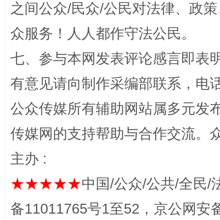
之间公众/民众/公民对法律、政
众服务！人人都作守法公民。
七、参与本网发表评论感言即表明
完善运行机制助力责任有效落实
一纸欠条
有意见请向制作采编部联系，电话：0
公众传媒所有辅助网站属多元发
传媒网的支持帮助与合作交流。
主办 :
★★★★★
中国/公众/公共/全民/
东山县通报“牛蛙产品抗生素超标问题”
法
备11011765号1至52，京公网安备：