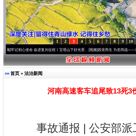
1
2
3
4
5
6
7
8
9
10
初心使命 奋进复兴征程丨宝塔山下好光景..
·[视频]
因党而生 为党而战——百年“纪”事⑧
首页
»
法治新闻
河南高速客车追尾致13死3
事故通报 | 公安部派