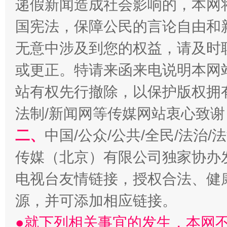
递假新闻造成社会影响的，本网
揭开“小金库”的免责幌子
国宪法，保障公民的言论自由和
无意中涉及到您的权益，请及时
或更正。特请来函来电说明本网
站有权先行撤除，以保护版权拥有者
法制/新闻网等传媒网站衷心致谢
二、
中国/公众/公共/全民/法治
受贿1.44亿！段成刚被判无期
从幼儿
传媒（北京）有限公司独家协办
电视台友情链接，授权合法、健
源，并可添加相应链接。
●就下列相关事宜的发生，本网