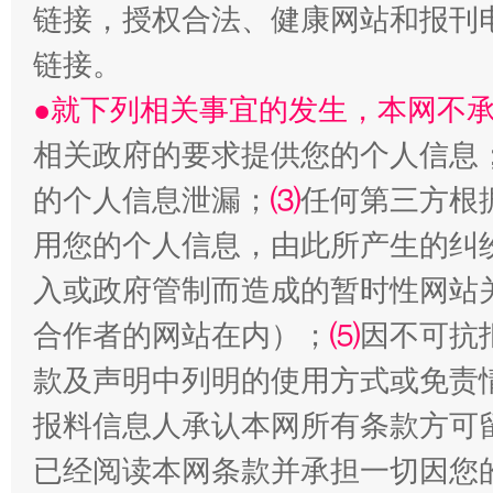
链接，授权合法、健康网站和报刊
链接。
●就下列相关事宜的发生，本网不
相关政府的要求提供您的个人信息
的个人信息泄漏；
⑶
任何第三方根
用您的个人信息，由此所产生的纠
入或政府管制而造成的暂时性网站
受贿1.44亿！段成刚被判无期
从幼儿
合作者的网站在内）；
⑸
因不可抗
款及声明中列明的使用方式或免责
报料信息人承认本网所有条款方可
已经阅读本网条款并承担一切因您