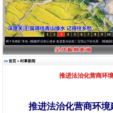
1
2
3
4
5
6
7
8
9
10
锋队”本色
·[视频]
牢记初心使命 奋进复兴征程丨宝塔山下好光景..
·[视频]
因党而生 为党
首页
»
时事新闻
推进法治化营商环境
推进法治化营商环境建