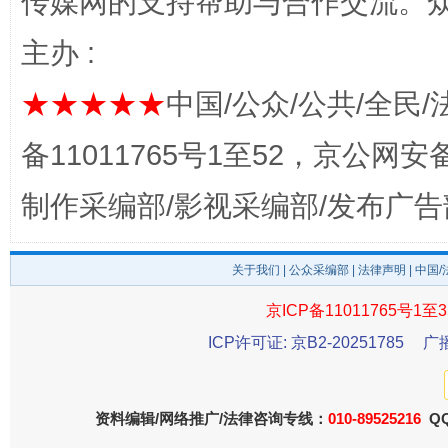
传媒网的支持帮助与合作交流。
主办 :
完善运行机制助力责任有效落实
一纸欠条
★★★★★
中国/公众/公共/全民/
备11011765号1至52，京公网安备：
制作采编部/影视采编部/发布广告
关于我们
|
公众采编部
|
法律声明
| 中国
京ICP备11011765号1至3
ICP许可证: 京B2-20251785
广
东山县通报“牛蛙产品抗生素超标问题”
法
资料编辑/网络推广/法律咨询专线：
010-89525216
QQ