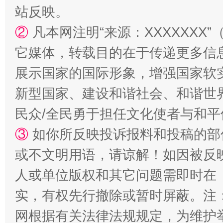
站反映。
②
凡本网注明“来源：XXXXXX
它媒体，转载目的在于传递更多信
展示国家的国际形象，增强国家软
国家大学科技园优化重塑工作
新型国家、建设和谐社会、和谐世界
民众/全民勇于担任文化使者与和
③
如你所反映投诉报料和投稿的部
或不文明用语，请谅解！如因被反
人或单位版权和其它问题需即时在
实，有权先行撤除或暂时屏蔽。注
扯下公款旅游的“隐身衣”
如何以同
网根据有关法律法规规定，为维护