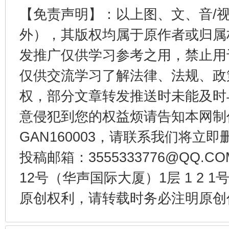
【免责声明】：以上图、文、音/
外），其版权均属于原作者或归属
东山县通报“牛蛙产品抗生素超标问题”
法
发推广仅供学习参考之用，禁止用
仅供交流学习了解法律、法规、政
权，部分文章转发推送时未能及时
意侵犯到您的权益烦请告知本网制作采编
GAN160003，请联系我们将立即删
投稿邮箱：3555333776@QQ
12号（华声国际大厦）1层 1 2
千年窑火 生生不息
一
原创权利，请转载时务必注明原创作