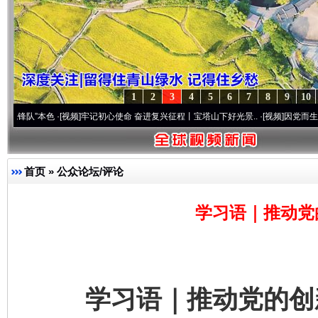
1
2
3
4
5
6
7
8
9
10
本色
·[视频]
牢记初心使命 奋进复兴征程丨宝塔山下好光景..
·[视频]
因党而生 为党而战——
首页
»
公众论坛/评论
学习语｜推动党
学习语｜推动党的创新