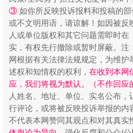
③
如你所反映投诉报料和投稿的部
或不文明用语，请谅解！如因被反
扯下公款旅游的“隐身衣”
如何以同
人或单位版权和其它问题需即时在
实，有权先行撤除或暂时屏蔽。注
网根据有关法律法规规定，为维护
述权和知情权的权利，
在收到本网
应，我们将视为默认。（不作回应
人姓名、地址、单位、实名公布，让
行评论，或将被反映投诉举报的内
“蜀中异人”王建安的艺术幻境
不代表本网赞同其观点和对其真实
体舆论为导向
，强化反腐和公众/公