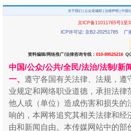
关于我们
|
公众采编部
|
法律声明
| 中国
东山县通报“牛蛙产品抗生素超标问题”
法
京ICP备11011765号1至3
ICP许可证: 京B2-20251785
广
资料编辑/网络推广/法律咨询专线：
010-89525216
QQ
中国/公众/公共/全民/法治/法制/
一、
遵守各国有关法律、法规，遵
业规定和网络职业道德，承担法律
千年窑火 生生不息
一
他人或（单位）造成伤害和损失的
响的，本网将追究其相关法律和经
由和新闻自由。本传媒网站中的部