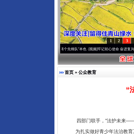
1
2
3
域高原..
·[视频]
永葆“两个先锋队”本色
·[视频]
牢记初心使命 奋进复兴征程丨宝塔山下好
首页
»
公众教育
“
四部门联手，“法护未来——
为扎实做好青少年法治教育工