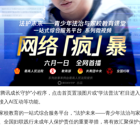
实
一纸欠条伤亲情 巡回调解促和解..
题”
法徽映军营 权益有保障
讯成长守护”小程序，点击首页置顶图片或“学法普法”栏目进
接入AI互动等功能。
教育的一站式综合服务平台，“法护未来——青少年法治与家
、全国妇联践行未成年人保护责任的重要举措，将有效汇聚保护