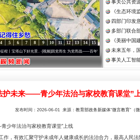
事关公共资
《生态环境监
读
四部门印发
多部门联合部
《美丽中国建
4
5
6
7
8
9
10
11
12
13
14
15
未来五年，
光景..
·[视频]
因党而生 为党而战——百年“纪”事⑧加强纪律..
·[视频]
牢记初心使命 奋进
事关人工智
法护未来——青少年法治与家校教育课堂”
发布时间：2026-06-01 来源：
教育部政务新媒体“微言教育”（微信
青少年法治与家校教育课堂”上线
作，有效汇聚守护未成年人健康成长的法治合力，最高人民法