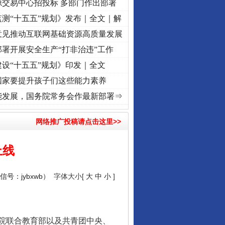
源交易中心招投标 多部门作出部署
测“十五五”规划》发布｜全文｜解
意见推动互联网基础资源高质量发展
署开展安全生产“打非治违”工作
设“十五五”规划》印发｜全文
国家要提升孩子们这些能力素养
复兴征程丨“转折之城”激荡..
·[视频]
牢记初心使命 奋进复兴征程丨红船起航处 潮起..
能发展，国务院常务会作最新部署⇒
网络推广投稿请点击这里>>
上线
号：jybxwb）
字体大小[
大
中
小
]
院联合教育部以及共青团中央、