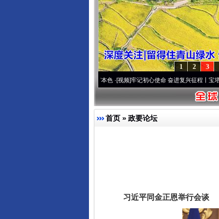
1
2
3
[视频]
永葆“两个先锋队”本色
·[视频]
牢记初心使命 奋进复兴征程丨宝塔山下好光景..
·[视
首页
»
政要论坛
习近平同金正恩举行会谈