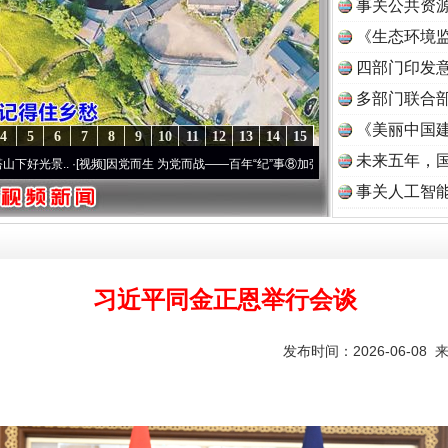
事关公共资
《生态环境监
读
四部门印发
多部门联合部
《美丽中国建
4
5
6
7
8
9
10
11
12
13
14
15
未来五年，
频]
因党而生 为党而战——百年“纪”事⑧加强纪律..
·[视频]
牢记初心使命 奋进复兴征程丨
事关人工智
习近平同金正恩举行会谈
发布时间：2026-06-08 