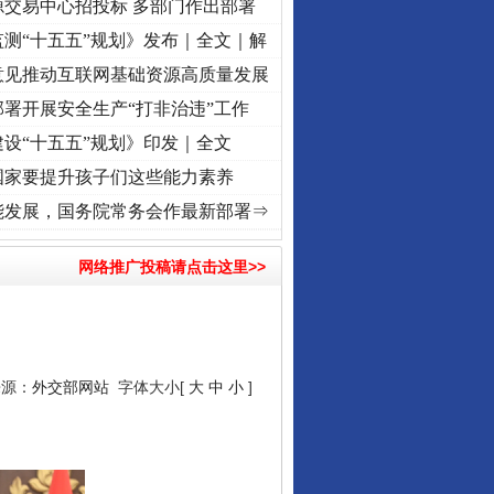
源交易中心招投标 多部门作出部署
测“十五五”规划》发布｜全文｜解
意见推动互联网基础资源高质量发展
署开展安全生产“打非治违”工作
设“十五五”规划》印发｜全文
国家要提升孩子们这些能力素养
“转折之城”激荡..
·[视频]
牢记初心使命 奋进复兴征程丨红船起航处 潮起..
·[视频]
一首
能发展，国务院常务会作最新部署⇒
网络推广投稿请点击这里>>
来源：
外交部网站
字体大小[
大
中
小
]