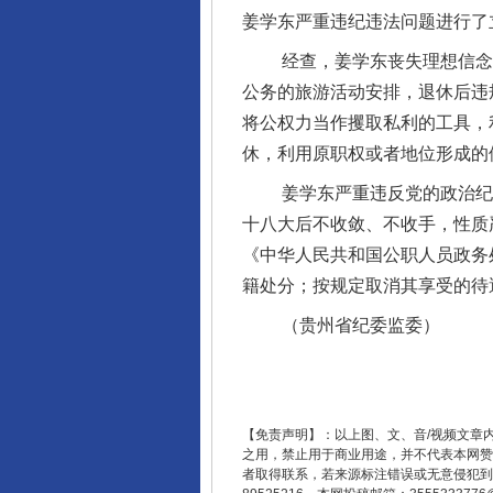
姜学东严重违纪违法问题进行了
经查，姜学东丧失理想信念，
公务的旅游活动安排，退休后违
将公权力当作攫取私利的工具，
休，利用原职权或者地位形成的
姜学东严重违反党的政治纪律
十八大后不收敛、不收手，性质
法徽映军营 权益有保障
《中华人民共和国公职人员政务
籍处分；按规定取消其享受的待
（贵州省纪委监委）
【免责声明】：以上图、文、音/视频文章
之用，禁止用于商业用途，并不代表本网赞
者取得联系，若来源标注错误或无意侵犯到您的