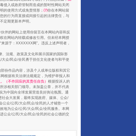
毒侵入或政府管制而造成的暂时性网站关闭
扯下公款旅游的“隐身衣”
明的使用方式或免责情形；
⑺
你在本网站留
您的行为而直接或间接引起的法律责任，与
将不定期更新本声明。
合作伙伴的网站上使用你留言在本网站内容和反
权在网站内转载或修改引用。但未经本网授
源于：XXXXXXX网”。违反上述声明者，
法律、法规、政策及文化和展示国家的国际形
大众/民众/全民勇于担任文化使者与和平使
的部份作品内容，涉及个人或单位版权和其它
本网根据有关法律法规规定，为维护举报人和
认。（不作回应的其责任自负）
根据投诉人的
至所涉相关部门领导。未加盖公章，并不代表
“蜀中异人”王建安的艺术幻境
督，实为中国向全球发展营造良好舆论氛围。通
促进社会大发展，最终实现政府、媒体、公众/
公众/公民/大众/民众/全民的人才铺垫一个
地为公众/公民/大众/民众/全民服务。本网
进公众/公民/大众/民众/全民的社会公德的交