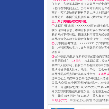
任何第三方根据本网各服务条款及声明中所
镜头丨大暑三秋近
（包括在本网的企业、公司网站和共同合作
言的内容和反映投诉报料信息人承认本网所
本网无关。本网只是提供公众/公民/大众/
三、关于网络版权权属问题：
①
本网注明“来源：XXXXXXX网”的所有
映投诉报料信息，本网有权发布或不发布在
权的网站不得转载、摘编或利用其它方式使用
本网将追究其相关法律责任和经济责任。如
②
凡本网注明“来源：XXXXXXX”（非
象，增强国家软实力，参与国际新闻舆论竞争
者的重任。
③
如你所反映投诉报料和投稿的部份内容未
问题需即时在
（15日内）
与本网联系，经本
被举报人的权利，任何公民都有陈述权和知
要求将被举报人姓名、地址、单位、实名公布
如何以同查同治破解风腐交织难
本网赞同其观点和对其真实性负责。
● 本
过中国公众传媒/中国公共传媒/中国全民传媒
公民/大众/民众/全民三者的和谐统一。本传
平台，促进国际之间公众/公民/大众/民众/
站以互联网网络信息传媒为主，全面贴近公众/
往；展现“服务百姓”和“说真话、重实事”的公
※ 联系方式：
中国/公众/公共/全民/法治/