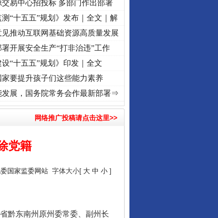
源交易中心招投标 多部门作出部署
测“十五五”规划》发布｜全文｜解
意见推动互联网基础资源高质量发展
署开展安全生产“打非治违”工作
设“十五五”规划》印发｜全文
国家要提升孩子们这些能力素养
调度“流量密..
·[视频]
廉洁文化中国行 | 遵义：雄关漫道展新颜..
·[视频]
衣柜里的秘密
·
能发展，国务院常务会作最新部署⇒
网络推广投稿请点击这里>>
除党籍
纪委国家监委网站
字体大小[
大
中
小
]
东山县通报“牛蛙产品抗生素超标问题”
省黔东南州原州委常委、副州长