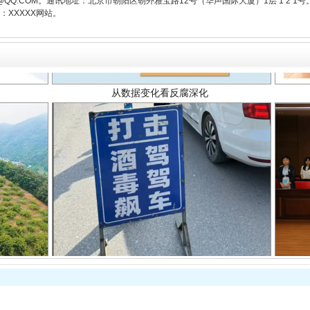
3776@QQ.COM。通讯地址：北京市朝阳区朝外雅宝路12号（华声国际大厦）1层 1 
XXXXX网站。
从数据变化看反腐深化
酒驾未被当场查获能处罚吗