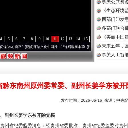
事关公共资
《生态环境监
读
四部门印发
多部门联合部
《美丽中国建
4
5
6
7
8
9
10
11
12
13
14
15
未来五年，
心套路”
·[视频]
廉洁文化中国行丨祁连巍巍树丰碑
·[视频]
微视频 | 三峡也催生？揭秘生态
事关人工智
省黔东南州原州委常委、副州长姜学东被开
发布时间：2026-06-16 来源：
中央
副州长姜学东被开除党籍
实
行业协会接连发公告
贵州省纪委监委消息：经贵州省委批准，贵州省纪委监委对贵州