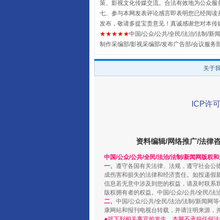
策、影视文化传媒交流。合法有效地为公众服
七、参与本网发表评论感言即表明您已经阅读并
发布，敬请多提宝贵意见！真诚感谢您对本传
★★★★★
中国/公众/公共/全民/法治/法制/新闻
制作采编部/影视采编部/发布广告部/会议服务
关于
规模最大的光氢储一体化项目
ICP许可
资料编辑/网络推广/法律
中国/公众/公共/全民/法治/法制/新闻网版权
一、
遵守各国有关法律、法规，遵守社会公
成伤害和损失的法律和经济责任。如投递假
信息若无意中涉及到您的权益，请及时联系
版权拥有者的权益。中国/公众/公共/全民/法
二、
中国/公众/公共/全民/法治/法制/
康网站和报刊电视台转载，并请注明来源，
●就下列相关事宜的发生，本网不承担任何法