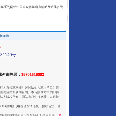
本传媒系列网站中国公众传媒所有辅助网站属多元
。
/新闻网
号
国家大学科技园优化重塑工作
1140号
法律咨询热线：
15701616003
行为直接或间接引起的给他人或（单位）造
言论自由和新闻自由。本传媒网站中的部份
法人版权所有，网站有权先行撤除，以保护
健康网站和报刊电视台友情链接，授权合法、健
信息泄漏或其他原因导致的个人信息泄漏；
⑶