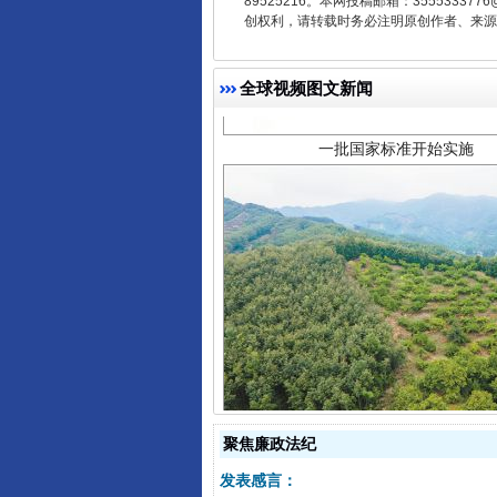
89525216。本网投稿邮箱：355533
创权利，请转载时务必注明原创作者、来源：
一批国家标准开始实施
全球视频图文新闻
以产业富民促振兴
聚焦廉政法纪
发表感言：