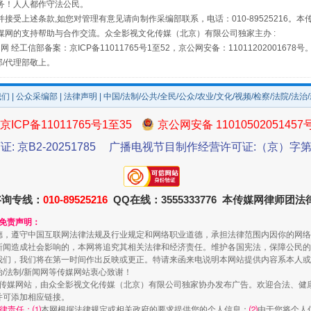
务！人人都作守法公民。
接受上述条款,如您对管理有意见请向制作采编部联系，电话：010-89525216。
媒网的支持帮助与合作交流。众全影视文化传媒（北京）有限公司独家主办 :
网 经工信部备案：京ICP备11011765号1至52，京公网安备：11011202001678号
部/代理部敬上。
我们
|
公众采编部
|
法律声明
| 中国/法制/公共/全民/公众/农业/文化/视频/检察/法院/法治
京ICP备11011765号1至35
京公网安备 11010502051457
走走走！国家喊你健身啦
证: 京B2-20251785
广播电视节目制作经营许可证:（京）字第3
咨询专线：
010-89525216
QQ在线：3555333776 本传媒网律师团
和免责声明：
德，遵守中国互联网法律法规及行业规定和网络职业道德，承担法律范围内因你的网络
新闻造成社会影响的，本网将追究其相关法律和经济责任。维护各国宪法，保障公民的
我们，我们将在第一时间作出反映或更正。特请来函来电说明本网站提供内容系本人或
治/法制/新闻网等传媒网站衷心致谢！
新闻网等传媒网站，由众全影视文化传媒（北京）有限公司独家协办发布广告。欢迎合法、
并可添加相应链接。
律责任：⑴
本网根据法律规定或相关政府的要求提供您的个人信息；
⑵
由于您将个人