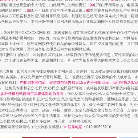
列明的情况使用您的个人信息，由此所产生的纠纷责任；
⑷
任何由于黑客攻击、电脑病
山西：不断增强治理腐败综合效能
者的网站在内）；
⑸
因不可抗拒导致的任何事态后果；
⑹
本网在各服务条款及声明中列
有条款方可留言和反映投诉报料等讯息投稿，其证明你已经阅读本网条款并承担一切因
民众/全民话语权平台。本网根据中国互联网法律法规及行业规定和国际互联网有关规定
作品，版权均属于XXXXXXX网所有。本传媒网站拥有管理笔名和代表某些合作伙伴在
本网及本网所属网站的一切权力。你在本传媒网站留言板发表的评论和投稿，本网站有
本网上述作品。已经本网授权使用作品的单位或网站，应在授权范围内使用，并注明“来
您对管理有意见，请向留言板管理员或向本传媒网站反映。
本传媒系列网站）的作品，均转载自其它媒体，转载目的在于传递更多信息，宣传国家的
，对于建设创新型国家、建设和谐社会、和谐世界都具有重大的现实意义；公众/公民/
显示发布，因涉及相关法律法规或不文明用语，请谅解！如因被反映投诉报料和投稿
网核实属实，有权先行撤除或暂时屏蔽。注：被反映投诉举报或报料的个人或单位，
情权的权利，
在收到本网信函、短信或电话告知后15日内不作出回应，我们将视为默
，让相关专家和公众/公民/大众/民众/全民进行评论，或将被反映投诉举报的内容转
题
养老服务师职业资格制度暂行规定
网以多种传播形式传播主流媒体舆论为导向
，强化反腐和公众/公民/大众/民众/全民监
等传媒网站架起政府和公众/公民/大众/民众/全民之间的和谐桥梁，缓和社会矛盾，
媒网站结合现代网络科技影视文化传媒的新媒体有生力，借助全球互联网主阵地，为社会
全民对社会公共意识、法律、政策、科技、健康、安全与影视文化传媒合作交流，合法有效
公民/大众/民众/全民的日常生活事实，维护公众/公民/大众/民众/全民的安全信息，促
众/公民/大众/民众/全民的多媒体、多元化、信息时代现实。
法制/新闻网等传媒网站（北京制作采编部）
※ 联系电话：
010-89525216。