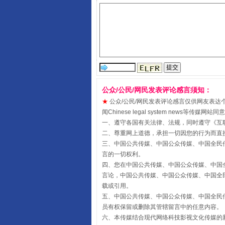
从幼儿园到大学，有这些资助
公众/公民/网民发表评论感言须知：
★
公众/公民/网民发表评论感言仅供网友表达个人看法
闻Chinese legal system new
一、遵守各国有关法律、法规，同时遵守《
互
二、尊重网上道德，承担一切因您的行为而直
三、中国公共传媒、中国公众传媒、中国全民传媒China 
言的一切权利。
四、您在中国公共传媒、中国公众传媒、中国全民传媒Chin
言论，中国公共传媒、中国公众传媒、中国全民传媒China
载或引用。
事关残疾人未来5年
五、中国公共传媒、中国公众传媒、中国全民传媒China 
员有权保留或删除其管辖留言中的任意内容。
六、本传媒结合现代网络科技影视文化传媒的新