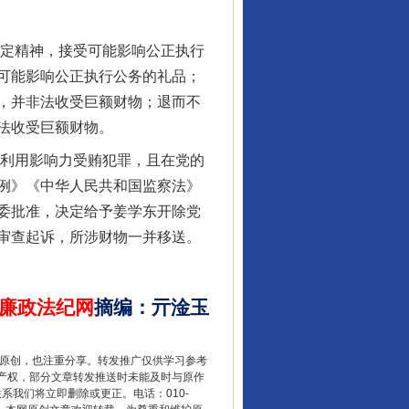
定精神，接受可能影响公正执行
可能影响公正执行公务的礼品；
，并非法收受巨额财物；退而不
法收受巨额财物。
利用影响力受贿犯罪，且在党的
例》《中华人民共和国监察法》
千年窑火 生生不息
委批准，决定给予姜学东开除党
审查起诉，所涉财物一并移送。
廉政法纪网
摘编
：
亓淦玉
重原创，也注重分享。转发推广仅供学习参考
产权，部分文章转发推送时未能及时与原作
联系我们将立即删除或更正。电话：010-