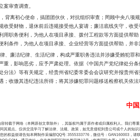
立案审查调查。
背离初心使命，搞团团伙伙，对抗组织审查；罔顾中央八项规
规收受财物，退休前后违规接受他人宴请；廉洁底线失守，收受
利用职务便利，为他人在项目承接、拨付工程款等方面提供帮助
便利条件，为他人在项目承接、企业经营等方面提供帮助，并非
、廉洁纪律、生活纪律，构成严重职务违法并涉嫌受贿犯罪和
严重，影响恶劣，应予严肃处理。依据《中国共产党纪律处分条
让核能赋能千行百业
处分法》等有关规定，经贵州省纪委常委会会议研究并报贵州省
遇；收缴其违纪违法所得；将其涉嫌犯罪问题移送检察机关依法
中国
内容转载于网络（本网原创文章除外），其版权均属于原作者或归属权利人。我们尊
同其观点。仅供交流学习了解法律、法规、政策，如无意侵犯到贵公司或个人的知识
权益烦请告知本网制作采编部QQ号: 3555333776，微信号：GAN160003，请