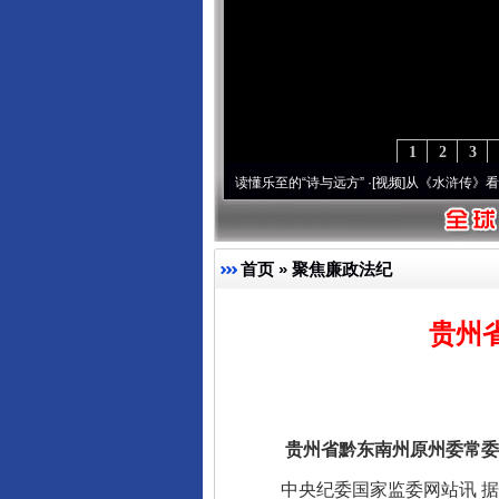
1
2
3
 潮起..
·[视频]
一首歌的时间，读懂乐至的“诗与远方”
·[视频]
从《水浒传》看间谍“攻
首页
»
聚焦廉政法纪
贵州
贵州省黔东南州原州委常委、
完善运行机制助力责任有效落
中央纪委国家监委网站讯 据